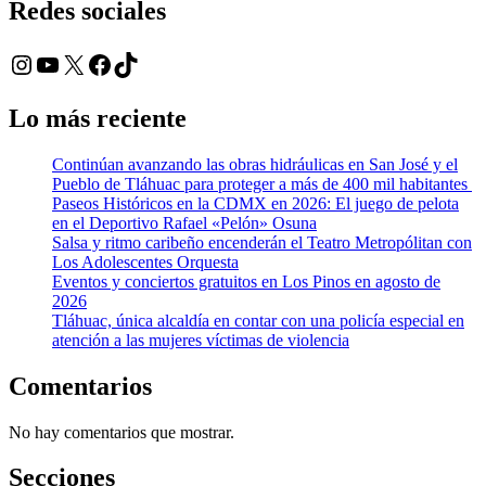
Redes sociales
Instagram
YouTube
X
Facebook
TikTok
Lo más reciente
Continúan avanzando las obras hidráulicas en San José y el
Pueblo de Tláhuac para proteger a más de 400 mil habitantes
Paseos Históricos en la CDMX en 2026: El juego de pelota
en el Deportivo Rafael «Pelón» Osuna
Salsa y ritmo caribeño encenderán el Teatro Metropólitan con
Los Adolescentes Orquesta
Eventos y conciertos gratuitos en Los Pinos en agosto de
2026
Tláhuac, única alcaldía en contar con una policía especial en
atención a las mujeres víctimas de violencia
Comentarios
No hay comentarios que mostrar.
Secciones