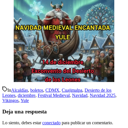
In
Alcaldías
,
boletos
,
CDMX
,
Cuajimalpa
,
Desierto de los
Leones
,
diciembre
,
Festival Medieval
,
Navidad
,
Navidad 2025
,
Vikingos
,
Yule
Deja una respuesta
Lo siento, debes estar
conectado
para publicar un comentario.