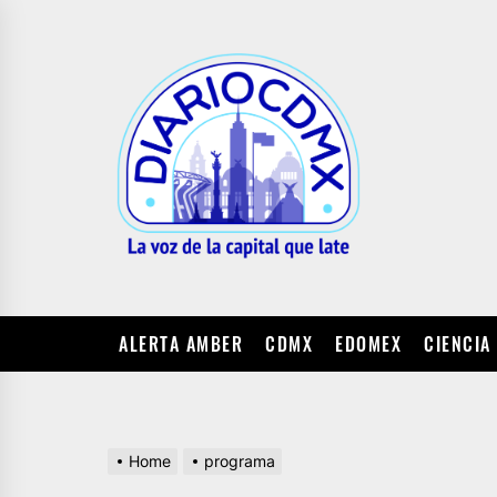
Skip
to
DIARIO
the
CDMX
content
ALERTA AMBER
CDMX
EDOMEX
CIENCIA
Home
programa