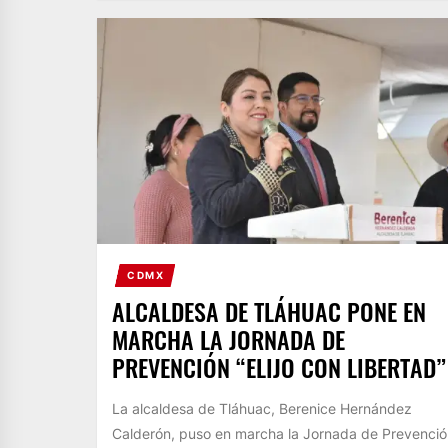
CDMX
ALCALDESA DE TLÁHUAC PONE EN
MARCHA LA JORNADA DE
PREVENCIÓN “ELIJO CON LIBERTAD”
La alcaldesa de Tláhuac, Berenice Hernández
Calderón, puso en marcha la Jornada de Prevenció