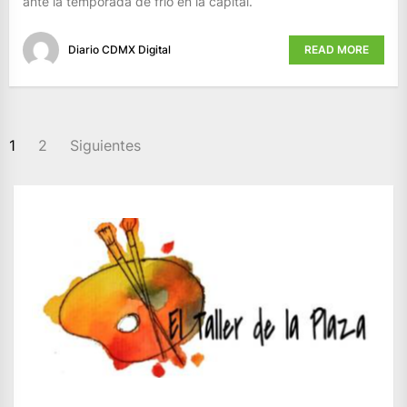
ante la temporada de frío en la capital.
Diario CDMX Digital
READ MORE
PAGINACIÓN
1
2
Siguientes
DE
ENTRADAS