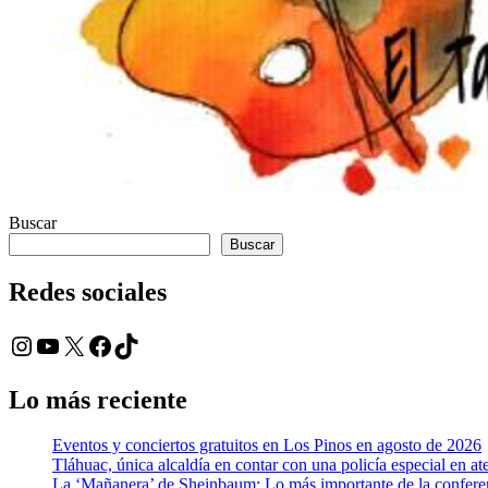
Buscar
Buscar
Redes sociales
Instagram
YouTube
X
Facebook
TikTok
Lo más reciente
Eventos y conciertos gratuitos en Los Pinos en agosto de 2026
Tláhuac, única alcaldía en contar con una policía especial en at
La ‘Mañanera’ de Sheinbaum: Lo más importante de la conferen