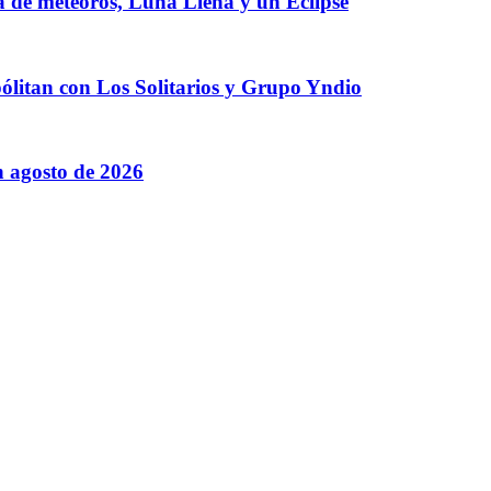
a de meteoros, Luna Llena y un Eclipse
ólitan con Los Solitarios y Grupo Yndio
n agosto de 2026