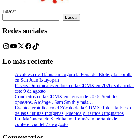
Buscar
Buscar
Redes sociales
Instagram
YouTube
X
Facebook
TikTok
Lo más reciente
Alcaldesa de Tláhuac inaugura la Feria del Elote y la Tortilla
en San Juan Ixtayopan
Paseos Dominicales en bici en la CDMX en 2026: sal a rodar
este 9 de agosto
Conciertos en la CDMX en agosto de 2026: Sentidos
opuestos, Arcángel, Sam Smith y más…
Eventos gratuitos en el Zócalo de la CDMX: Inicia la Fiesta
de las Culturas Indígenas, Pueblos y Barrios Originarios
La ‘Mañanera’ de Sheinbaum: Lo más importante de la
conferencia del 7 de agosto
Comentarios