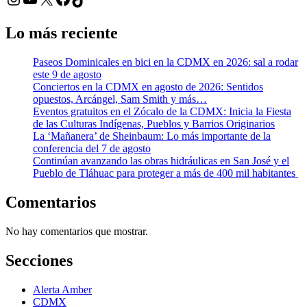
Lo más reciente
Paseos Dominicales en bici en la CDMX en 2026: sal a rodar
este 9 de agosto
Conciertos en la CDMX en agosto de 2026: Sentidos
opuestos, Arcángel, Sam Smith y más…
Eventos gratuitos en el Zócalo de la CDMX: Inicia la Fiesta
de las Culturas Indígenas, Pueblos y Barrios Originarios
La ‘Mañanera’ de Sheinbaum: Lo más importante de la
conferencia del 7 de agosto
Continúan avanzando las obras hidráulicas en San José y el
Pueblo de Tláhuac para proteger a más de 400 mil habitantes
Comentarios
No hay comentarios que mostrar.
Secciones
Alerta Amber
CDMX