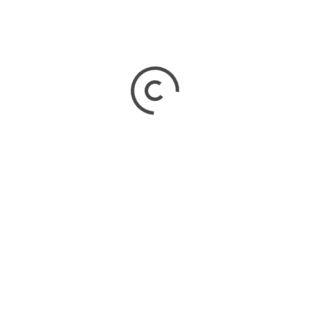
Buscar
Buscar
REDES SOCIALES
Instagram
YouTube
X
Facebook
TikTok