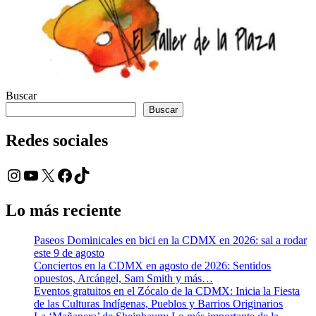
Buscar
Buscar
Redes sociales
Instagram
YouTube
X
Facebook
TikTok
Lo más reciente
Paseos Dominicales en bici en la CDMX en 2026: sal a rodar
este 9 de agosto
Conciertos en la CDMX en agosto de 2026: Sentidos
opuestos, Arcángel, Sam Smith y más…
Eventos gratuitos en el Zócalo de la CDMX: Inicia la Fiesta
de las Culturas Indígenas, Pueblos y Barrios Originarios