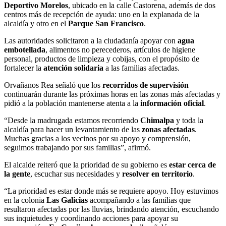
Deportivo Morelos
, ubicado en la calle Castorena, además de dos
centros más de recepción de ayuda: uno en la explanada de la
alcaldía y otro en el
Parque San Francisco
.
Las autoridades solicitaron a la ciudadanía apoyar con
agua
embotellada
, alimentos no perecederos, artículos de higiene
personal, productos de limpieza y cobijas, con el propósito de
fortalecer la
atención solidaria
a las familias afectadas.
Orvañanos Rea señaló que los
recorridos de supervisión
continuarán durante las próximas horas en las zonas más afectadas y
pidió a la población mantenerse atenta a la
información oficial
.
“Desde la madrugada estamos recorriendo
Chimalpa
y toda la
alcaldía para hacer un levantamiento de las
zonas afectadas
.
Muchas gracias a los vecinos por su apoyo y comprensión,
seguimos trabajando por sus familias”, afirmó.
El alcalde reiteró que la prioridad de su gobierno es
estar cerca de
la gente
, escuchar sus necesidades y
resolver en territorio
.
“La prioridad es estar donde más se requiere apoyo. Hoy estuvimos
en la colonia
Las Galicias
acompañando a las familias que
resultaron afectadas por las lluvias, brindando atención, escuchando
sus inquietudes y coordinando acciones para apoyar su