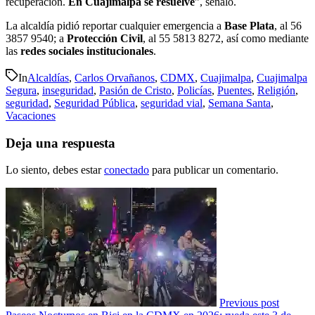
recuperación.
En Cuajimalpa se resuelve
”, señaló.
La alcaldía pidió reportar cualquier emergencia a
Base Plata
, al 56
3857 9540; a
Protección Civil
, al 55 5813 8272, así como mediante
las
redes sociales institucionales
.
In
Alcaldías
,
Carlos Orvañanos
,
CDMX
,
Cuajimalpa
,
Cuajimalpa
Segura
,
inseguridad
,
Pasión de Cristo
,
Policías
,
Puentes
,
Religión
,
seguridad
,
Seguridad Pública
,
seguridad vial
,
Semana Santa
,
Vacaciones
Deja una respuesta
Lo siento, debes estar
conectado
para publicar un comentario.
Previous post