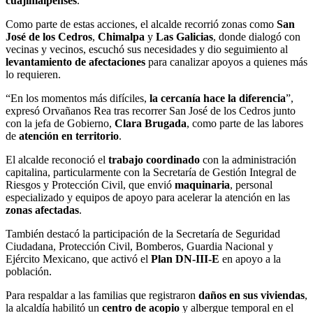
cuajimalpenses
.
Como parte de estas acciones, el alcalde recorrió zonas como
San
José de los Cedros
,
Chimalpa
y
Las Galicias
, donde dialogó con
vecinas y vecinos, escuchó sus necesidades y dio seguimiento al
levantamiento de afectaciones
para canalizar apoyos a quienes más
lo requieren.
“En los momentos más difíciles,
la cercanía hace la diferencia
”,
expresó Orvañanos Rea tras recorrer San José de los Cedros junto
con la jefa de Gobierno,
Clara Brugada
, como parte de las labores
de
atención en territorio
.
El alcalde reconoció el
trabajo coordinado
con la administración
capitalina, particularmente con la Secretaría de Gestión Integral de
Riesgos y Protección Civil, que envió
maquinaria
, personal
especializado y equipos de apoyo para acelerar la atención en las
zonas afectadas
.
También destacó la participación de la Secretaría de Seguridad
Ciudadana, Protección Civil, Bomberos, Guardia Nacional y
Ejército Mexicano, que activó el
Plan DN-III-E
en apoyo a la
población.
Para respaldar a las familias que registraron
daños en sus viviendas
,
la alcaldía habilitó un
centro de acopio
y albergue temporal en el