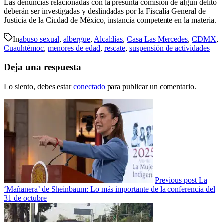
Las denuncias relacionadas con la presunta comisión de algún delito
deberán ser investigadas y deslindadas por la Fiscalía General de
Justicia de la Ciudad de México, instancia competente en la materia.
In
abuso sexual
,
albergue
,
Alcaldías
,
Casa Las Mercedes
,
CDMX
,
Cuauhtémoc
,
menores de edad
,
rescate
,
suspensión de actividades
Deja una respuesta
Lo siento, debes estar
conectado
para publicar un comentario.
Previous post
La
‘Mañanera’ de Sheinbaum: Lo más importante de la conferencia del
31 de octubre