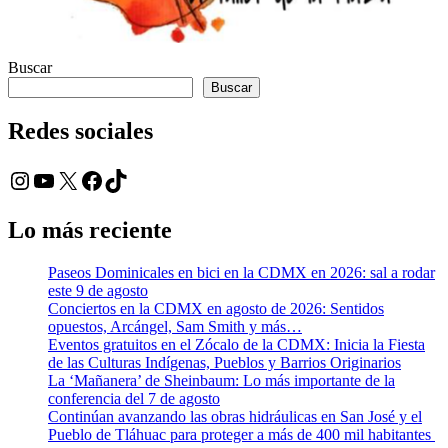
Buscar
Buscar
Redes sociales
Instagram
YouTube
X
Facebook
TikTok
Lo más reciente
Paseos Dominicales en bici en la CDMX en 2026: sal a rodar
este 9 de agosto
Conciertos en la CDMX en agosto de 2026: Sentidos
opuestos, Arcángel, Sam Smith y más…
Eventos gratuitos en el Zócalo de la CDMX: Inicia la Fiesta
de las Culturas Indígenas, Pueblos y Barrios Originarios
La ‘Mañanera’ de Sheinbaum: Lo más importante de la
conferencia del 7 de agosto
Continúan avanzando las obras hidráulicas en San José y el
Pueblo de Tláhuac para proteger a más de 400 mil habitantes