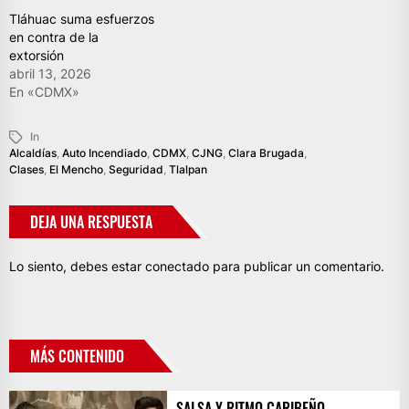
Tláhuac suma esfuerzos
en contra de la
extorsión
abril 13, 2026
En «CDMX»
In
Alcaldías
,
Auto Incendiado
,
CDMX
,
CJNG
,
Clara Brugada
,
Clases
,
El Mencho
,
Seguridad
,
Tlalpan
DEJA UNA RESPUESTA
Lo siento, debes estar
conectado
para publicar un comentario.
MÁS CONTENIDO
SALSA Y RITMO CARIBEÑO