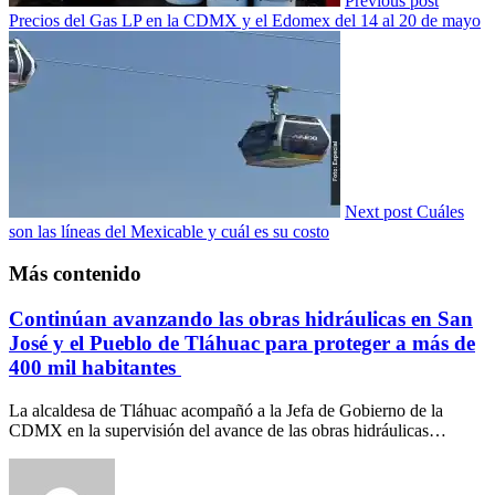
Previous post
Precios del Gas LP en la CDMX y el Edomex del 14 al 20 de mayo
Next post
Cuáles
son las líneas del Mexicable y cuál es su costo
Más contenido
Continúan avanzando las obras hidráulicas en San
José y el Pueblo de Tláhuac para proteger a más de
400 mil habitantes
La alcaldesa de Tláhuac acompañó a la Jefa de Gobierno de la
CDMX en la supervisión del avance de las obras hidráulicas…