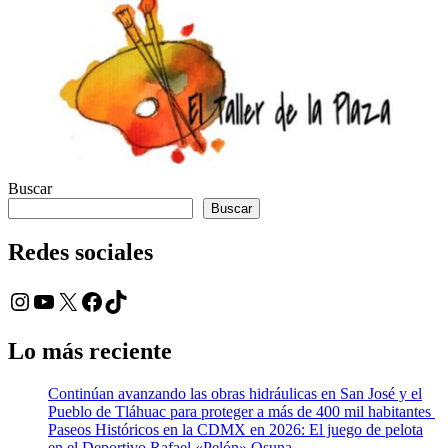
Buscar
Buscar
Redes sociales
Instagram
YouTube
X
Facebook
TikTok
Lo más reciente
Continúan avanzando las obras hidráulicas en San José y el
Pueblo de Tláhuac para proteger a más de 400 mil habitantes
Paseos Históricos en la CDMX en 2026: El juego de pelota
en el Deportivo Rafael «Pelón» Osuna