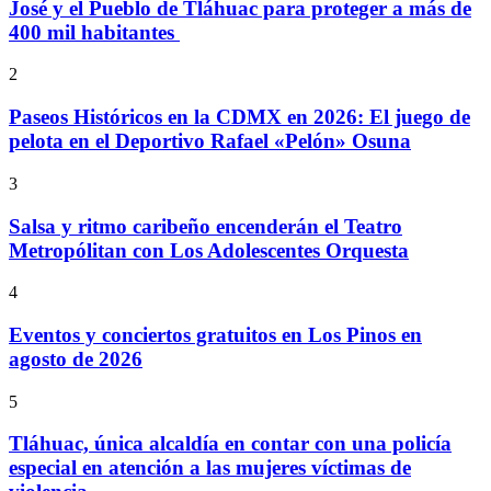
José y el Pueblo de Tláhuac para proteger a más de
400 mil habitantes
2
Paseos Históricos en la CDMX en 2026: El juego de
pelota en el Deportivo Rafael «Pelón» Osuna
3
Salsa y ritmo caribeño encenderán el Teatro
Metropólitan con Los Adolescentes Orquesta
4
Eventos y conciertos gratuitos en Los Pinos en
agosto de 2026
5
Tláhuac, única alcaldía en contar con una policía
especial en atención a las mujeres víctimas de