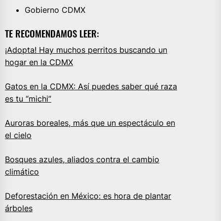
Gobierno CDMX
TE RECOMENDAMOS LEER:
¡Adopta! Hay muchos perritos buscando un
hogar en la CDMX
Gatos en la CDMX: Así puedes saber qué raza
es tu “michi”
Auroras boreales, más que un espectáculo en
el cielo
Bosques azules, aliados contra el cambio
climático
Deforestación en México: es hora de plantar
árboles