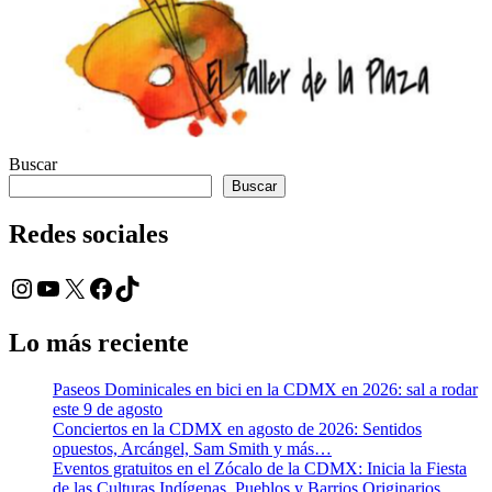
Buscar
Buscar
Redes sociales
Instagram
YouTube
X
Facebook
TikTok
Lo más reciente
Paseos Dominicales en bici en la CDMX en 2026: sal a rodar
este 9 de agosto
Conciertos en la CDMX en agosto de 2026: Sentidos
opuestos, Arcángel, Sam Smith y más…
Eventos gratuitos en el Zócalo de la CDMX: Inicia la Fiesta
de las Culturas Indígenas, Pueblos y Barrios Originarios