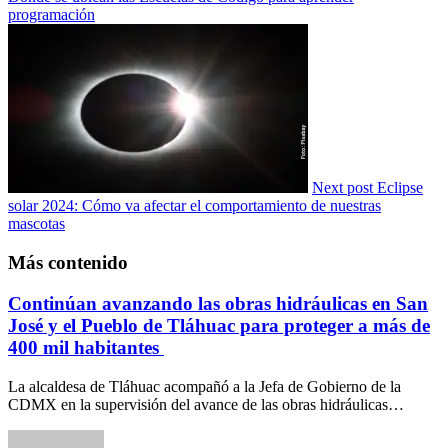
programación
Next post
Eclipse
solar 2024: Cómo va afectar el comportamiento de nuestras
mascotas
Más contenido
Continúan avanzando las obras hidráulicas en San
José y el Pueblo de Tláhuac para proteger a más de
400 mil habitantes
La alcaldesa de Tláhuac acompañó a la Jefa de Gobierno de la
CDMX en la supervisión del avance de las obras hidráulicas…