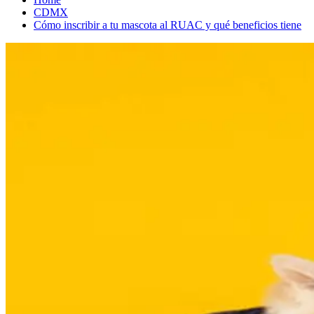
CDMX
Cómo inscribir a tu mascota al RUAC y qué beneficios tiene