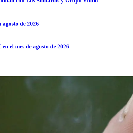
ólitan con Los Solitarios y Grupo Yndio
n agosto de 2026
X en el mes de agosto de 2026