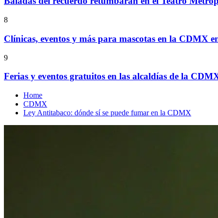
Baladas del recuerdo retumbarán en el Teatro Metrop
8
Clínicas, eventos y más para mascotas en la CDMX e
9
Ferias y eventos gratuitos en las alcaldías de la CDM
Home
CDMX
Ley Antitabaco: dónde sí se puede fumar en la CDMX