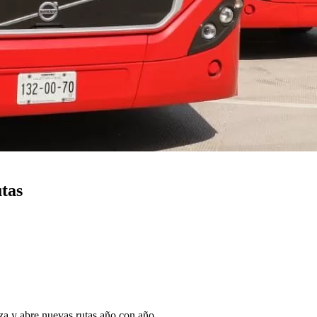
tas
za y abre nuevas rutas año con año.