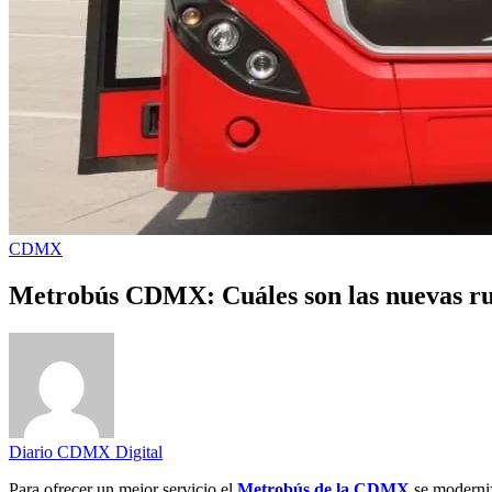
CDMX
Metrobús CDMX: Cuáles son las nuevas ru
Diario CDMX Digital
Para ofrecer un mejor servicio el
Metrobús de la CDMX
se moderni