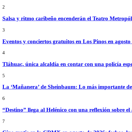
2
Salsa y ritmo caribeño encenderán el Teatro Metropó
3
Eventos y conciertos gratuitos en Los Pinos en agosto
4
Tláhuac, única alcaldía en contar con una policía espe
5
La ‘Mañanera’ de Sheinbaum: Lo más importante de l
6
“Destino” llega al Helénico con una reflexión sobre el
7