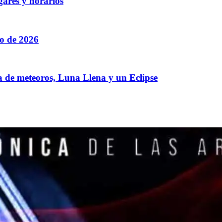
gares y horarios
to de 2026
a de meteoros, Luna Llena y un Eclipse