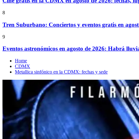
Cine gratis en la CDMX en agosto de 2026: fechas, lu
8
Tren Suburbano: Conciertos y eventos gratis en agos
9
Eventos astronómicos en agosto de 2026: Habrá lluvi
Home
CDMX
Metallica sinfónico en la CDMX: fechas y sede