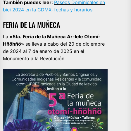
También puedes leer:
Paseos Dominicales en
bici 2024 en la CDMX: fechas y horarios
FERIA DE LA MUÑECA
La
«5ta.
Feria de la Muñeca
Ar-lele Otomí-
Hñöhñö»
se lleva a cabo del 20 de diciembre
de 2024 al 7 de enero de 2025 en el
Monumento a la Revolución.