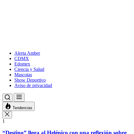
Alerta Amber
CDMX
Edomex
Ciencia y Salud
Mascotas
Show Deportivo
Aviso de privacidad
Tendencias
1
“Destino” llega al Helénico con una reflexión sobre