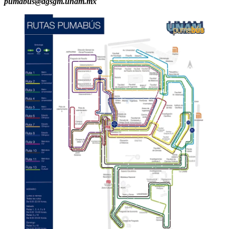
pumabus@dgsgm.unam.mx