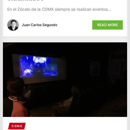
En el Zócalo de la CDMX siempre se realizan eventos…
Juan Carlos Segundo
READ MORE
CDMX