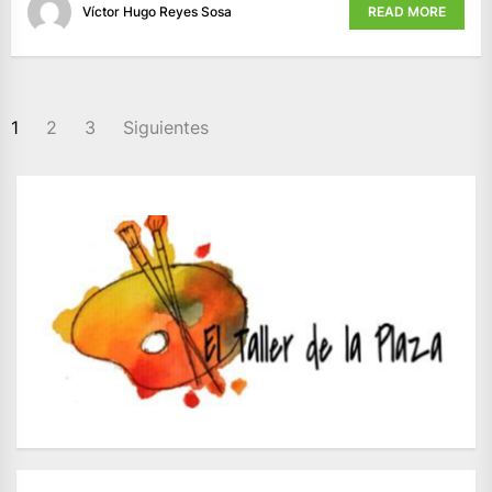
Víctor Hugo Reyes Sosa
READ MORE
PAGINACIÓN
1
2
3
Siguientes
DE
ENTRADAS