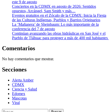
este 9 de agosto
Conciertos en la CDMX en agosto de 2026: Sentidos
opuestos, Arcángel, Sam Smith y más…
Eventos gratuitos en el Zócalo de la CDMX: Inicia la Fiesta
de las Culturas Indígenas, Pueblos y Barrios Originarios
La ‘Mañanera’ de Sheinbaum: Lo más importante de la
conferencia del 7 de agosto
Continúan avanzando las obras hidráulicas en San José y el
Pueblo de Tláhuac para proteger a más de 400 mil habitantes
Comentarios
No hay comentarios que mostrar.
Secciones
Alerta Amber
CDMX
Ciencia y Salud
Edomex
Mascotas
Viral
Buscar: