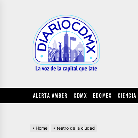
Skip
to
DIARIO
the
CDMX
content
ALERTA AMBER
CDMX
EDOMEX
CIENCIA
Home
teatro de la ciudad