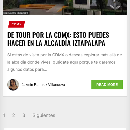
CDMX
DE TOUR POR LA CDMX: ESTO PUEDES
HACER EN LA ALCALDÍA IZTAPALAPA
Si estás de visita por la CDMX o deseas explorar más allá de
la alcaldía donde vives, quédate aquí porque te daremos
algunos datos para...
Jazmín Ramírez Villanueva
READ MORE
PAGINACIÓN
1
2
3
Siguientes
DE