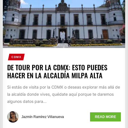
CDMX
DE TOUR POR LA CDMX: ESTO PUEDES
HACER EN LA ALCALDÍA MILPA ALTA
Si estás de visita por la CDMX o deseas explorar más allá de
la alcaldía donde vives, quédate aquí porque te daremos
algunos datos para...
Jazmín Ramírez Villanueva
READ MORE