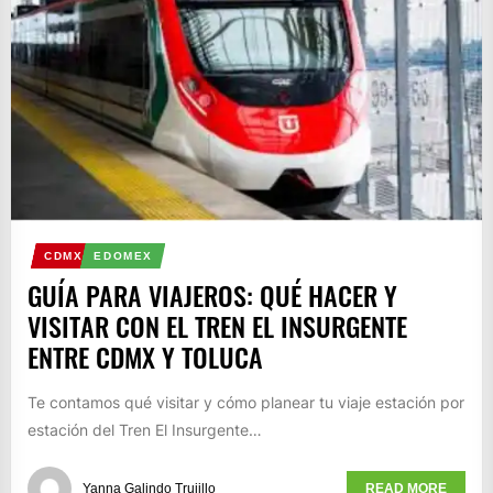
CDMX
EDOMEX
GUÍA PARA VIAJEROS: QUÉ HACER Y
VISITAR CON EL TREN EL INSURGENTE
ENTRE CDMX Y TOLUCA
Te contamos qué visitar y cómo planear tu viaje estación por
estación del Tren El Insurgente…
Yanna Galindo Trujillo
READ MORE