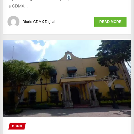
la CDMX…
Diario CDMX Digital
READ MORE
CDMX