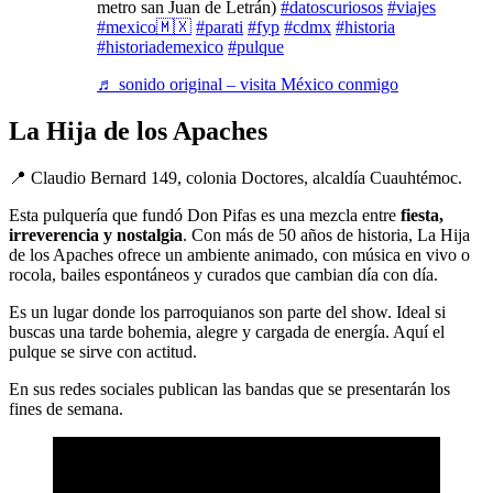
metro san Juan de Letrán)
#datoscuriosos
#viajes
#mexico🇲🇽
#parati
#fyp
#cdmx
#historia
#historiademexico
#pulque
♬ sonido original – visita México conmigo
La Hija de los Apaches
📍 Claudio Bernard 149, colonia Doctores, alcaldía Cuauhtémoc.
Esta pulquería que fundó Don Pifas es una mezcla entre
fiesta,
irreverencia y nostalgia
. Con más de 50 años de historia, La Hija
de los Apaches ofrece un ambiente animado, con música en vivo o
rocola, bailes espontáneos y curados que cambian día con día.
Es un lugar donde los parroquianos son parte del show. Ideal si
buscas una tarde bohemia, alegre y cargada de energía. Aquí el
pulque se sirve con actitud.
En sus redes sociales publican las bandas que se presentarán los
fines de semana.