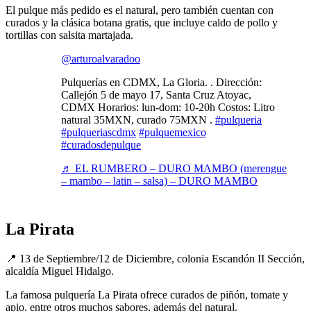
El pulque más pedido es el natural, pero también cuentan con
curados y la clásica botana gratis, que incluye caldo de pollo y
tortillas con salsita martajada.
@arturoalvaradoo
Pulquerías en CDMX, La Gloria. . Dirección:
Callejón 5 de mayo 17, Santa Cruz Atoyac,
CDMX Horarios: lun-dom: 10-20h Costos: Litro
natural 35MXN, curado 75MXN .
#pulqueria
#pulqueriascdmx
#pulquemexico
#curadosdepulque
♬ EL RUMBERO – DURO MAMBO (merengue
– mambo – latin – salsa) – DURO MAMBO
La Pirata
📍 13 de Septiembre/12 de Diciembre, colonia Escandón II Sección,
alcaldía Miguel Hidalgo.
La famosa pulquería La Pirata ofrece curados de piñón, tomate y
apio, entre otros muchos sabores, además del natural.