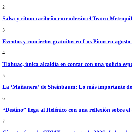
2
Salsa y ritmo caribeño encenderán el Teatro Metropó
3
Eventos y conciertos gratuitos en Los Pinos en agosto
4
Tláhuac, única alcaldía en contar con una policía espe
5
La ‘Mañanera’ de Sheinbaum: Lo más importante de l
6
“Destino” llega al Helénico con una reflexión sobre el
7