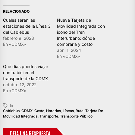
RELACIONADO
Cuáles serán las
Nueva Tarjeta de
estaciones de la Línea 3
Movilidad Integrada con
del Cablebús
ícono del Tren
febrero 9, 2023
Interurbano: dónde
En «CDMX»
comprarla y costo
abril 1, 2024
En «CDMX»
Qué días puedes viajar
con tu bici en el
transporte de la CDMX
octubre 12, 2022
En «CDMX»
In
Cablebús
,
CDMX
,
Costo
,
Horarios
,
Líneas
,
Ruta
,
Tarjeta De
Movilidad Integrada
,
Transporte
,
Transporte Público
DEJA UNA RESPUESTA