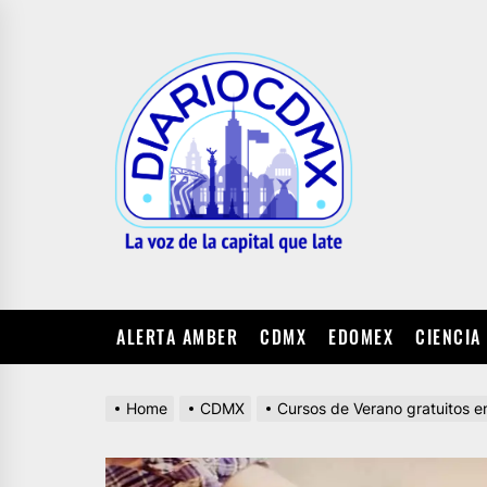
Skip
to
DIARIO
the
CDMX
content
ALERTA AMBER
CDMX
EDOMEX
CIENCIA
Home
CDMX
Cursos de Verano gratuitos 