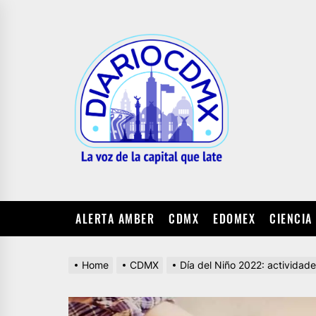
Skip
to
DIARIO
the
CDMX
content
ALERTA AMBER
CDMX
EDOMEX
CIENCIA
Home
CDMX
Día del Niño 2022: actividad