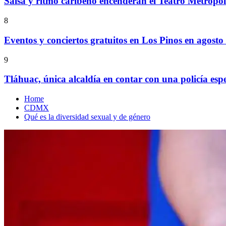
Salsa y ritmo caribeño encenderán el Teatro Metropó
8
Eventos y conciertos gratuitos en Los Pinos en agosto
9
Tláhuac, única alcaldía en contar con una policía espe
Home
CDMX
Qué es la diversidad sexual y de género