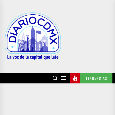
Skip
to
DIARIO
the
CDMX
content
TENDENCIAS