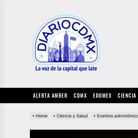
Skip
to
DIARIO
the
CDMX
content
ALERTA AMBER
CDMX
EDOMEX
CIENCIA
Home
Ciencia y Salud
Eventos astronómic