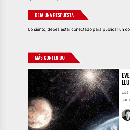
DEJA UNA RESPUESTA
Lo siento, debes estar
conectado
para publicar un co
MÁS CONTENIDO
EVE
LLU
Los 
sor