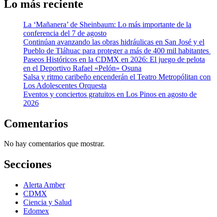
Lo más reciente
La ‘Mañanera’ de Sheinbaum: Lo más importante de la
conferencia del 7 de agosto
Continúan avanzando las obras hidráulicas en San José y el
Pueblo de Tláhuac para proteger a más de 400 mil habitantes
Paseos Históricos en la CDMX en 2026: El juego de pelota
en el Deportivo Rafael «Pelón» Osuna
Salsa y ritmo caribeño encenderán el Teatro Metropólitan con
Los Adolescentes Orquesta
Eventos y conciertos gratuitos en Los Pinos en agosto de
2026
Comentarios
No hay comentarios que mostrar.
Secciones
Alerta Amber
CDMX
Ciencia y Salud
Edomex