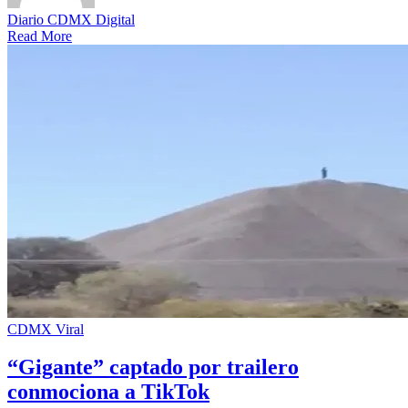
Diario CDMX Digital
Read More
CDMX
Viral
“Gigante” captado por trailero
conmociona a TikTok