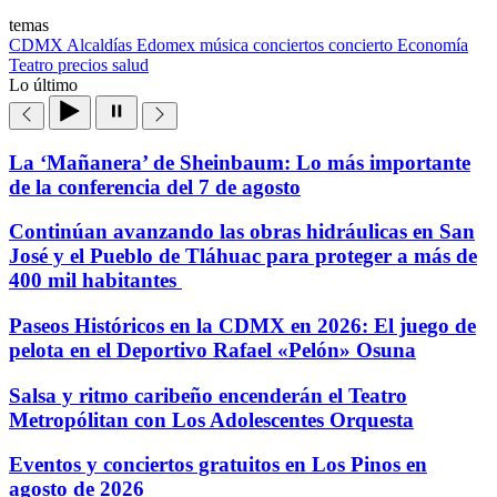
temas
CDMX
Alcaldías
Edomex
música
conciertos
concierto
Economía
Teatro
precios
salud
Lo último
La ‘Mañanera’ de Sheinbaum: Lo más importante
de la conferencia del 7 de agosto
Continúan avanzando las obras hidráulicas en San
José y el Pueblo de Tláhuac para proteger a más de
400 mil habitantes
Paseos Históricos en la CDMX en 2026: El juego de
pelota en el Deportivo Rafael «Pelón» Osuna
Salsa y ritmo caribeño encenderán el Teatro
Metropólitan con Los Adolescentes Orquesta
Eventos y conciertos gratuitos en Los Pinos en
agosto de 2026