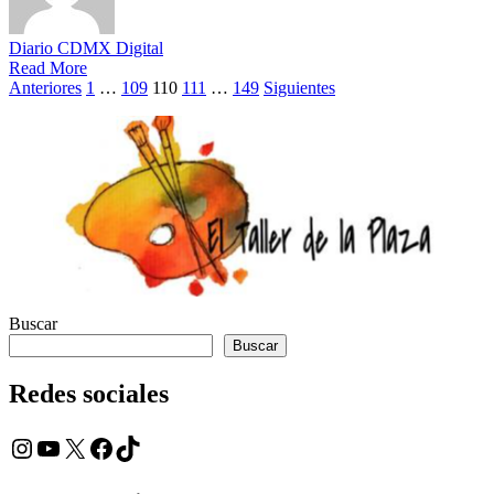
Diario CDMX Digital
Read More
Paginación
Anteriores
1
…
109
110
111
…
149
Siguientes
de
entradas
Buscar
Buscar
Redes sociales
Instagram
YouTube
X
Facebook
TikTok