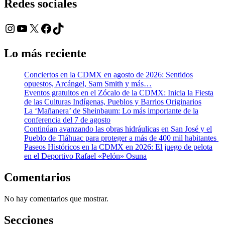
Redes sociales
Instagram
YouTube
X
Facebook
TikTok
Lo más reciente
Conciertos en la CDMX en agosto de 2026: Sentidos
opuestos, Arcángel, Sam Smith y más…
Eventos gratuitos en el Zócalo de la CDMX: Inicia la Fiesta
de las Culturas Indígenas, Pueblos y Barrios Originarios
La ‘Mañanera’ de Sheinbaum: Lo más importante de la
conferencia del 7 de agosto
Continúan avanzando las obras hidráulicas en San José y el
Pueblo de Tláhuac para proteger a más de 400 mil habitantes
Paseos Históricos en la CDMX en 2026: El juego de pelota
en el Deportivo Rafael «Pelón» Osuna
Comentarios
No hay comentarios que mostrar.
Secciones