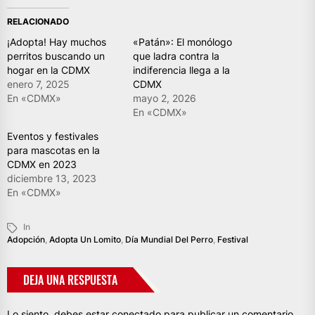
RELACIONADO
¡Adopta! Hay muchos
«Patán»: El monólogo
perritos buscando un
que ladra contra la
hogar en la CDMX
indiferencia llega a la
enero 7, 2025
CDMX
En «CDMX»
mayo 2, 2026
En «CDMX»
Eventos y festivales
para mascotas en la
CDMX en 2023
diciembre 13, 2023
En «CDMX»
In
Adopción
,
Adopta Un Lomito
,
Día Mundial Del Perro
,
Festival
DEJA UNA RESPUESTA
Lo siento, debes estar
conectado
para publicar un comentario.