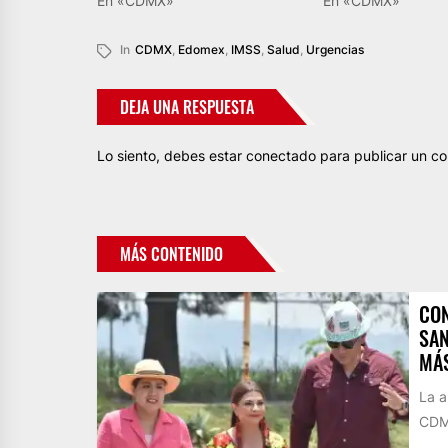
En «CDMX»
En «CDMX»
In
CDMX
,
Edomex
,
IMSS
,
Salud
,
Urgencias
DEJA UNA RESPUESTA
Lo siento, debes estar
conectado
para publicar un co
MÁS CONTENIDO
CON
SAN
MÁS
La a
CDMX