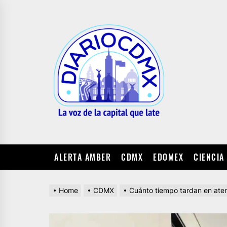
Skip
to
DIARIO
the
CDMX
content
ALERTA AMBER
CDMX
EDOMEX
CIENCIA
Home
CDMX
Cuánto tiempo tardan en aten