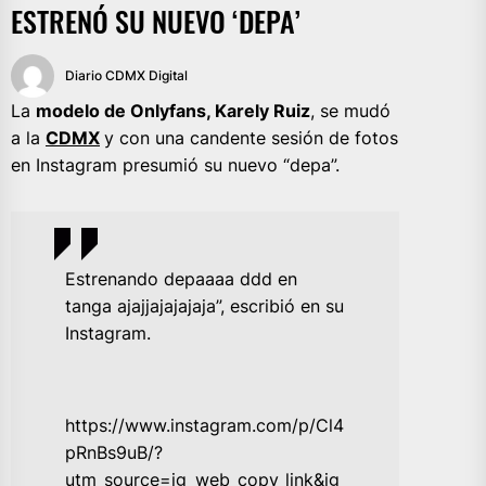
ESTRENÓ SU NUEVO ‘DEPA’
Diario CDMX Digital
La
modelo de Onlyfans, Karely Ruiz
, se mudó
a la
CDMX
y con una candente sesión de fotos
en Instagram presumió su nuevo “depa”.
Estrenando depaaaa ddd en
tanga ajajjajajajaja”, escribió en su
Instagram.
https://www.instagram.com/p/Cl4
pRnBs9uB/?
utm_source=ig_web_copy_link&ig