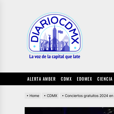
Skip
to
DIARIO
the
CDMX
content
ALERTA AMBER
CDMX
EDOMEX
CIENCIA
Home
CDMX
Conciertos gratuitos 2024 en