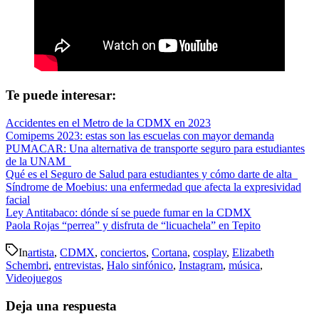
Te puede interesar:
Accidentes en el Metro de la CDMX en 2023
Comipems 2023: estas son las escuelas con mayor demanda
PUMACAR: Una alternativa de transporte seguro para estudiantes
de la UNAM
Qué es el Seguro de Salud para estudiantes y cómo darte de alta
Síndrome de Moebius: una enfermedad que afecta la expresividad
facial
Ley Antitabaco: dónde sí se puede fumar en la CDMX
Paola Rojas “perrea” y disfruta de “licuachela” en Tepito
In
artista
,
CDMX
,
conciertos
,
Cortana
,
cosplay
,
Elizabeth
Schembri
,
entrevistas
,
Halo sinfónico
,
Instagram
,
música
,
Videojuegos
Deja una respuesta