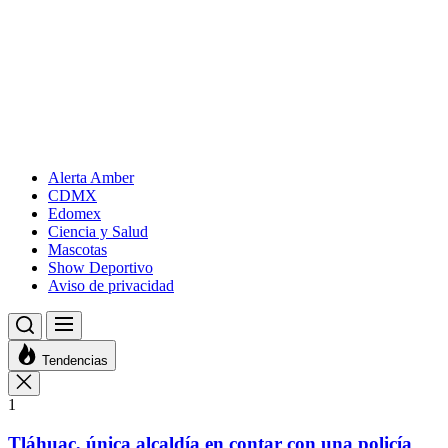
Alerta Amber
CDMX
Edomex
Ciencia y Salud
Mascotas
Show Deportivo
Aviso de privacidad
Tendencias
1
Tláhuac, única alcaldía en contar con una policía