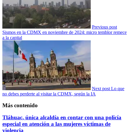
Previous post
Sismos en la CDMX en noviembre de 2024: micro temblor remece
a la capital
Next post
Lo que
no debes perderte al visitar la CDMX, según la IA
Más contenido
Tláhuac, única alcaldía en contar con una policía
especial en atención a las mujeres víctimas de
violencia