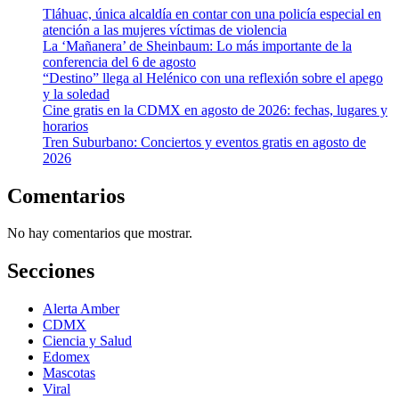
Tláhuac, única alcaldía en contar con una policía especial en
atención a las mujeres víctimas de violencia
La ‘Mañanera’ de Sheinbaum: Lo más importante de la
conferencia del 6 de agosto
“Destino” llega al Helénico con una reflexión sobre el apego
y la soledad
Cine gratis en la CDMX en agosto de 2026: fechas, lugares y
horarios
Tren Suburbano: Conciertos y eventos gratis en agosto de
2026
Comentarios
No hay comentarios que mostrar.
Secciones
Alerta Amber
CDMX
Ciencia y Salud
Edomex
Mascotas
Viral