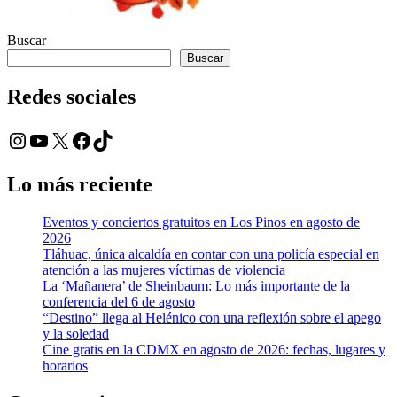
Buscar
Buscar
Redes sociales
Instagram
YouTube
X
Facebook
TikTok
Lo más reciente
Eventos y conciertos gratuitos en Los Pinos en agosto de
2026
Tláhuac, única alcaldía en contar con una policía especial en
atención a las mujeres víctimas de violencia
La ‘Mañanera’ de Sheinbaum: Lo más importante de la
conferencia del 6 de agosto
“Destino” llega al Helénico con una reflexión sobre el apego
y la soledad
Cine gratis en la CDMX en agosto de 2026: fechas, lugares y
horarios