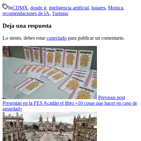
In
CDMX
,
donde ir
,
inteligencia artificial
,
lugares
,
Monica
,
recomendaciones de IA
,
Turismo
Deja una respuesta
Lo siento, debes estar
conectado
para publicar un comentario.
Previous post
Presentan en la FES Acatlán el libro «10 cosas que hacer en caso de
ansiedad»