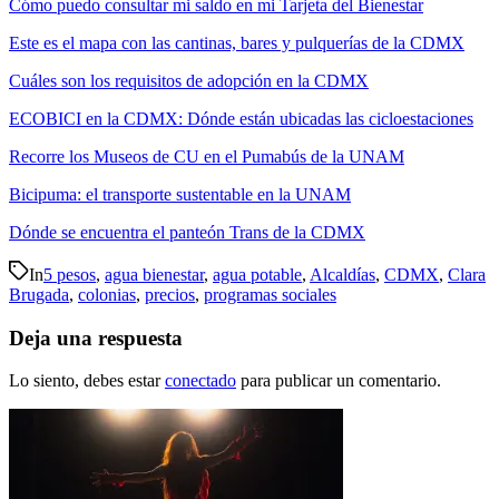
Cómo puedo consultar mi saldo en mi Tarjeta del Bienestar
Este es el mapa con las cantinas, bares y pulquerías de la CDMX
Cuáles son los requisitos de adopción en la CDMX
ECOBICI en la CDMX: Dónde están ubicadas las cicloestaciones
Recorre los Museos de CU en el Pumabús de la UNAM
Bicipuma: el transporte sustentable en la UNAM
Dónde se encuentra el panteón Trans de la CDMX
In
5 pesos
,
agua bienestar
,
agua potable
,
Alcaldías
,
CDMX
,
Clara
Brugada
,
colonias
,
precios
,
programas sociales
Deja una respuesta
Lo siento, debes estar
conectado
para publicar un comentario.