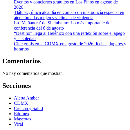
Eventos y conciertos gratuitos en Los Pinos en agosto de
2026
Tláhuac, única alcaldía en contar con una policía especial en
atención a las mujeres víctimas de violencia
La ‘Mañanera’ de Sheinbaum: Lo más importante de la
conferencia del 6 de agosto
“Destino” llega al Helénico con una reflexión sobre el apego
y la soledad
Cine gratis en la CDMX en agosto de 2026: fechas, lugares y
horarios
Comentarios
No hay comentarios que mostrar.
Secciones
Alerta Amber
CDMX
Ciencia y Salud
Edomex
Mascotas
Viral