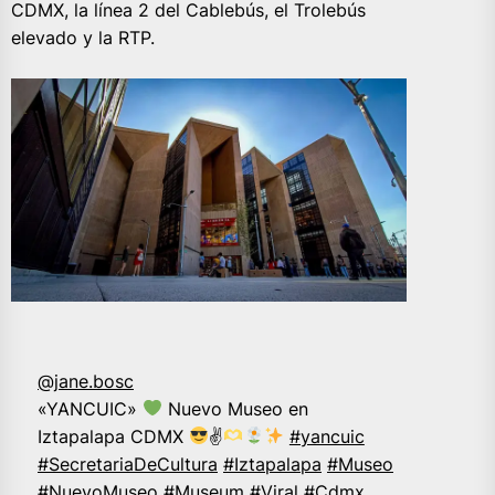
CDMX, la línea 2 del Cablebús, el Trolebús
elevado y la RTP.
@jane.bosc
«YANCUIC»
Nuevo Museo en
Iztapalapa CDMX
✌
#yancuic
#SecretariaDeCultura
#Iztapalapa
#Museo
#NuevoMuseo
#Museum
#Viral
#Cdmx