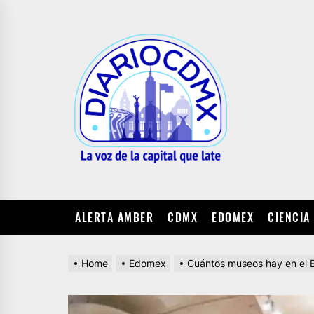
Skip
to
DIARIO
the
CDMX
content
ALERTA AMBER
CDMX
EDOMEX
CIENCIA
Home
Edomex
Cuántos museos hay en el 