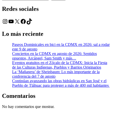
Redes sociales
Instagram
YouTube
X
Facebook
TikTok
Lo más reciente
Paseos Dominicales en bici en la CDMX en 2026: sal a rodar
este 9 de agosto
Conciertos en la CDMX en agosto de 2026: Sentidos
opuestos, Arcángel, Sam Smith y más…
Eventos gratuitos en el Zócalo de la CDMX: Inicia la Fiesta
de las Culturas Indígenas, Pueblos y Barrios Originarios
La ‘Mañanera’ de Sheinbaum: Lo más importante de la
conferencia del 7 de agosto
Continúan avanzando las obras hidráulicas en San José y el
Pueblo de Tláhuac para proteger a más de 400 mil habitantes
Comentarios
No hay comentarios que mostrar.