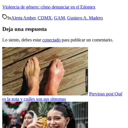
Violencia de género: cómo denunciar en el Edomex
In
Alerta Amber
,
CDMX
,
GAM
,
Gustavo A. Madero
Deja una respuesta
Lo siento, debes estar
conectado
para publicar un comentario.
Previous post
Qué
es la gota y cuáles son sus síntomas