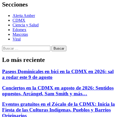
Secciones
Alerta Amber
CDMX
Ciencia y Salud
Edomex
Mascotas
Viral
Buscar:
Lo más reciente
Paseos Dominicales en bici en la CDMX en 2026: sal
a rodar este 9 de agosto
Conciertos en la CDMX en agosto de 2026: Sentidos
opuestos, Arcángel, Sam Smith y más…
Eventos gratuitos en el Zócalo de la CDMX: Inicia la
Fiesta de las Culturas Indígenas, Pueblos y Barrios
Originarios