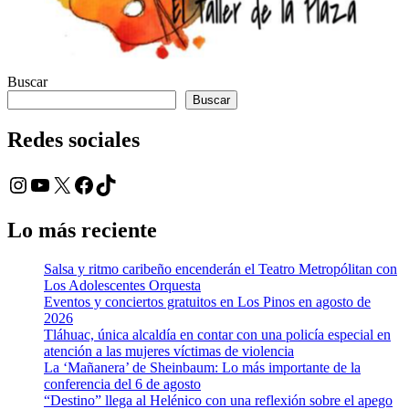
Buscar
Buscar
Redes sociales
Instagram
YouTube
X
Facebook
TikTok
Lo más reciente
Salsa y ritmo caribeño encenderán el Teatro Metropólitan con
Los Adolescentes Orquesta
Eventos y conciertos gratuitos en Los Pinos en agosto de
2026
Tláhuac, única alcaldía en contar con una policía especial en
atención a las mujeres víctimas de violencia
La ‘Mañanera’ de Sheinbaum: Lo más importante de la
conferencia del 6 de agosto
“Destino” llega al Helénico con una reflexión sobre el apego