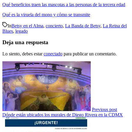
Qué beneficios traen las mascotas a las personas de la tercera edad
Qué es la viruela del mono y cómo se transmite
In
Betsy en el Alma
,
concierto
,
La Banda de Betsy
,
La Reina del
Blues
,
legado
Deja una respuesta
Lo siento, debes estar
conectado
para publicar un comentario.
Previous post
Dónde están ubicados los murales de Diego Rivera en la CDMX