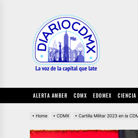
Skip
to
DIARIO
the
CDMX
content
ALERTA AMBER
CDMX
EDOMEX
CIENCIA
Home
CDMX
Cartilla Militar 2023 en la CD