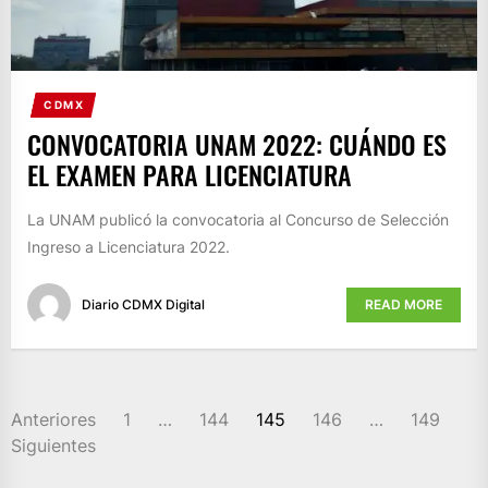
CDMX
CONVOCATORIA UNAM 2022: CUÁNDO ES
EL EXAMEN PARA LICENCIATURA
La UNAM publicó la convocatoria al Concurso de Selección
Ingreso a Licenciatura 2022.
Diario CDMX Digital
READ MORE
PAGINACIÓN
Anteriores
1
…
144
145
146
…
149
DE
Siguientes
ENTRADAS