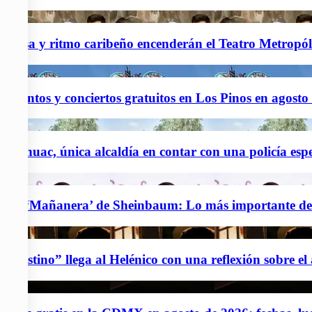
2
Salsa y ritmo caribeño encenderán el Teatro Metropó
3
Eventos y conciertos gratuitos en Los Pinos en agosto
4
Tláhuac, única alcaldía en contar con una policía espe
5
La ‘Mañanera’ de Sheinbaum: Lo más importante de l
6
“Destino” llega al Helénico con una reflexión sobre el
7