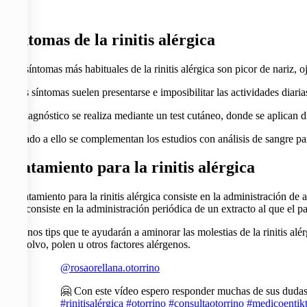
Síntomas de la rinitis alérgica
Los síntomas más habituales de la rinitis alérgica son picor de nariz, 
Estos síntomas suelen presentarse e imposibilitar las actividades diaria
Su diagnóstico se realiza mediante un test cutáneo, donde se aplican di
Aunado a ello se complementan los estudios con análisis de sangre para
Tratamiento para la rinitis alérgica
El tratamiento para la rinitis alérgica consiste en la administración de
cual consiste en la administración periódica de un extracto al que el 
Algunos tips que te ayudarán a aminorar las molestias de la rinitis alé
del polvo, polen u otros factores alérgenos.
@rosaorellana.otorrino
🤗 Con este vídeo espero responder muchas de sus dudas
#rinitisalérgica
#otorrino
#consultaotorrino
#medicoentik