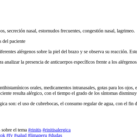
ojos, secreción nasal, estornudos frecuentes, congestión nasal, lagrimeo.
s del paciente
ferentes alérgenos sobre la piel del brazo y se observa su reacción. Est
 analizar la presencia de anticuerpos específicos frente a los alérgenos
 antihistamínicos orales, medicamentos intranasales, gotas para los ojos,
paciente resulta alérgico, con el tiempo el grado de los síntomas dismin
rgica son: el uso de cubrebocas, el consumo regular de agua, con el fin d
 sobre el tema
#rinitis
#rinitisalergica
tok
#fy
#salud
#limaperu
#dudas