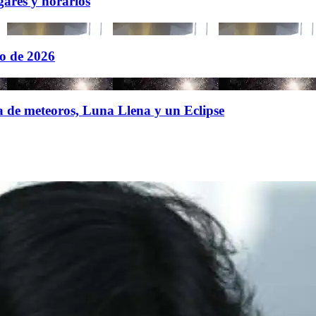
gares y horarios
to de 2026
a de meteoros, Luna Llena y un Eclipse