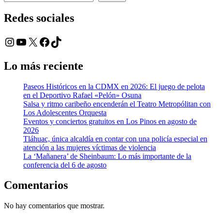
Redes sociales
Instagram
YouTube
X
Facebook
TikTok
Lo más reciente
Paseos Históricos en la CDMX en 2026: El juego de pelota
en el Deportivo Rafael «Pelón» Osuna
Salsa y ritmo caribeño encenderán el Teatro Metropólitan con
Los Adolescentes Orquesta
Eventos y conciertos gratuitos en Los Pinos en agosto de
2026
Tláhuac, única alcaldía en contar con una policía especial en
atención a las mujeres víctimas de violencia
La ‘Mañanera’ de Sheinbaum: Lo más importante de la
conferencia del 6 de agosto
Comentarios
No hay comentarios que mostrar.