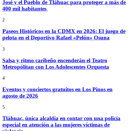
José y el Pueblo de Tláhuac para proteger a más de
400 mil habitantes
2
Paseos Históricos en la CDMX en 2026: El juego de
pelota en el Deportivo Rafael «Pelón» Osuna
3
Salsa y ritmo caribeño encenderán el Teatro
Metropólitan con Los Adolescentes Orquesta
4
Eventos y conciertos gratuitos en Los Pinos en
agosto de 2026
5
Tláhuac, única alcaldía en contar con una policía
especial en atención a las mujeres víctimas de